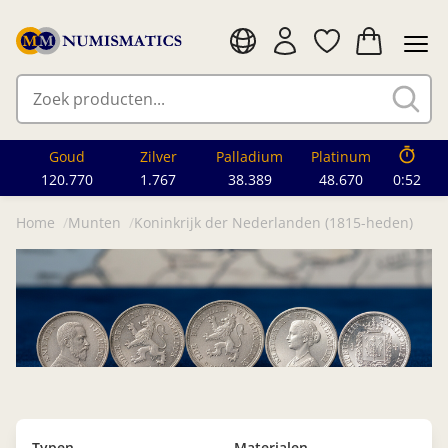
Goud
Zilver
Palladium
Platinum
120.770
1.767
38.389
48.670
0:50
Home
Munten
Koninkrijk der Nederlanden (1815-heden)
Typen
Materialen