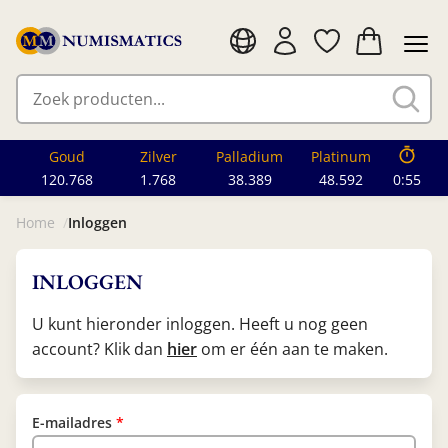
Goud
Zilver
Palladium
Platinum
120.768
1.768
38.389
48.592
0:55
Home
Inloggen
INLOGGEN
U kunt hieronder inloggen. Heeft u nog geen
account? Klik dan
hier
om er één aan te maken.
E-mailadres